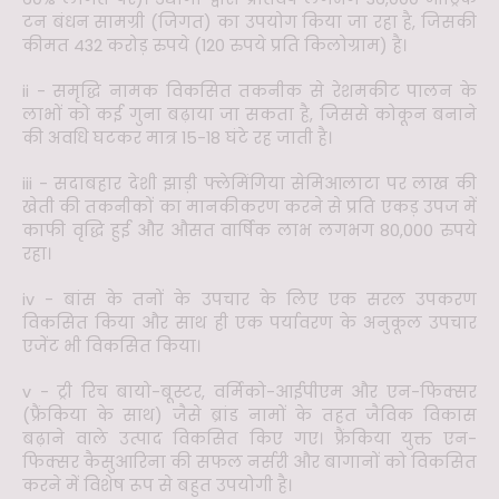
टन बंधन सामग्री (जिगत) का उपयोग किया जा रहा है, जिसकी
कीमत 432 करोड़ रुपये (120 रुपये प्रति किलोग्राम) है।
ii - समृद्धि नामक विकसित तकनीक से रेशमकीट पालन के
लाभों को कई गुना बढ़ाया जा सकता है, जिससे कोकून बनाने
की अवधि घटकर मात्र 15-18 घंटे रह जाती है।
iii - सदाबहार देशी झाड़ी फ्लेमिंगिया सेमिआलाटा पर लाख की
खेती की तकनीकों का मानकीकरण करने से प्रति एकड़ उपज में
काफी वृद्धि हुई और औसत वार्षिक लाभ लगभग 80,000 रुपये
रहा।
iv - बांस के तनों के उपचार के लिए एक सरल उपकरण
विकसित किया और साथ ही एक पर्यावरण के अनुकूल उपचार
एजेंट भी विकसित किया।
v - ट्री रिच बायो-बूस्टर, वर्मिको-आईपीएम और एन-फिक्सर
(फ्रैंकिया के साथ) जैसे ब्रांड नामों के तहत जैविक विकास
बढ़ाने वाले उत्पाद विकसित किए गए। फ्रैंकिया युक्त एन-
फिक्सर कैसुआरिना की सफल नर्सरी और बागानों को विकसित
करने में विशेष रूप से बहुत उपयोगी है।