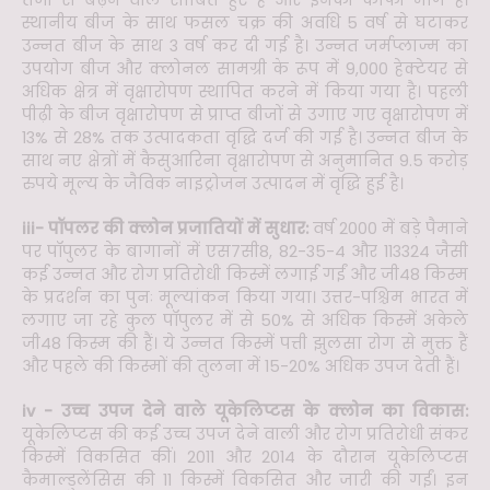
तेजी से बढ़ने वाले साबित हुए हैं और इनकी काफी मांग है।
स्थानीय बीज के साथ फसल चक्र की अवधि 5 वर्ष से घटाकर
उन्नत बीज के साथ 3 वर्ष कर दी गई है। उन्नत जर्मप्लाज्म का
उपयोग बीज और क्लोनल सामग्री के रूप में 9,000 हेक्टेयर से
अधिक क्षेत्र में वृक्षारोपण स्थापित करने में किया गया है। पहली
पीढ़ी के बीज वृक्षारोपण से प्राप्त बीजों से उगाए गए वृक्षारोपण में
13% से 28% तक उत्पादकता वृद्धि दर्ज की गई है। उन्नत बीज के
साथ नए क्षेत्रों में कैसुआरिना वृक्षारोपण से अनुमानित 9.5 करोड़
रुपये मूल्य के जैविक नाइट्रोजन उत्पादन में वृद्धि हुई है।
iii- पॉपलर की क्लोन प्रजातियों में सुधार:
वर्ष 2000 में बड़े पैमाने
पर पॉपुलर के बागानों में एस7सी8, 82-35-4 और 113324 जैसी
कई उन्नत और रोग प्रतिरोधी किस्में लगाई गईं और जी48 किस्म
के प्रदर्शन का पुनः मूल्यांकन किया गया। उत्तर-पश्चिम भारत में
लगाए जा रहे कुल पॉपुलर में से 50% से अधिक किस्में अकेले
जी48 किस्म की हैं। ये उन्नत किस्में पत्ती झुलसा रोग से मुक्त हैं
और पहले की किस्मों की तुलना में 15-20% अधिक उपज देती हैं।
iv - उच्च उपज देने वाले यूकेलिप्टस के क्लोन का विकास:
यूकेलिप्टस की कई उच्च उपज देने वाली और रोग प्रतिरोधी संकर
किस्में विकसित कीं। 2011 और 2014 के दौरान यूकेलिप्टस
कैमाल्डुलेंसिस की 11 किस्में विकसित और जारी की गईं। इन