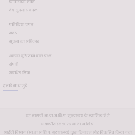
कॉपीराइट नीति
वेब सूचना प्रबंधक
प्रतिक्रिया प्रपत्र
मदद
सूचना का अधिकार
अक्सर पूछे जाने वाले प्रश्न
संपर्क
संबंधित लिंक
हमारे साथ जुड़ें
यह सामग्री भा.वा.अ.शि.प. मुख्यालय के स्वामित्व में है
© कॉपीराइट 2026 भा.वा.अ.शि.प.
आईटी विभाग (भा.वा.अ.शि.प. मुख्यालय) द्वारा डिजाइन और विकसित किया गया