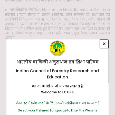
5-
वन उत्पादों के व्यापार में रुझानों का निर्धारण करना
6-
सांख्यिकीय रिपोर्ट
इस विभाग के पास पिछले बीस वर्षों से वानिकी क्षेत्र से
संबंधित आंकड़े मौजूद हैं। इसके अतिरिक्त, कृषि मंत्रालय के अर्थशास्त्र एवं
सांख्यिकी निदेशालय द्वारा पहले से एकत्रित भारत के वनों से संबंधित आंकड़े भी
उपलब्ध हैं। इस विभाग ने वन क्षेत्र के महत्वपूर्ण मापदंडों और वर्तमान रुझानों के
विश्लेषण को शामिल करते हुए रिपोर्ट तैयार करना शुरू कर दिया है। तैयार की
जा रही रिपोर्टों के कुछ उदाहरण अंतर्राष्ट्रीय व्यापार, वृक्षारोपण, लकड़ी उत्पादन
आदि हैं।
×
लोग
भारतीय वानिकी अनुसंधान एवं शिक्षा परिषद
Indian Council of Forestry Research and
Education
भा. वा. अ. शि. प. में आपका स्वागत है
Welcome to I.C.F.R.E
वेबसाइट में प्रवेश करने के लिए अपनी पसंदीदा भाषा का चयन करें
डॉ राजीव पांडे
Select your Preferred Language to Enter the Website
प्रमुख & वैज्ञानिक 'ई'