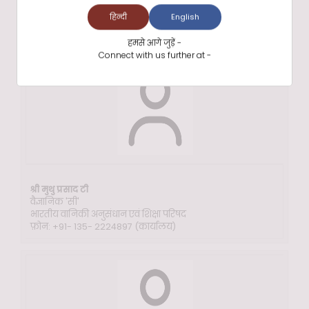
भारतीय वानिकी अनुसंधान एवं शिक्षा परिषद
हिन्दी
English
फ़ोन: +91- 135- 2224811 (कार्यालय) 2752150 (निवास )
ई-मेल:
pandeyr[at]icfre[dot]org
हमसे आगे जुड़ें -
Connect with us further at -
श्री मुथु प्रसाद टी
वैज्ञानिक 'सी'
भारतीय वानिकी अनुसंधान एवं शिक्षा परिषद
फ़ोन: +91- 135- 2224897 (कार्यालय)