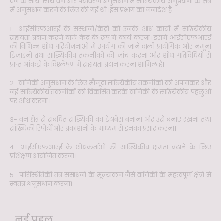
देने के साथ-साथ वन और पर्यावरण अनुसंधान में सांख्यिकीय अनुप्रयोगों के क्षेत्र
में अनुसंधान करने के लिए की गई थी। इस प्रभाग का जनादेश है:
1- आईसीएफआरई के संस्थानों/केंद्रों को उनके शोध कार्यों में सांख्यिकीय
सहायता प्रदान करने वाले केंद्र के रूप में कार्य करना। इसमें आईसीएफआरई
की विभिन्न शोध परियोजनाओं में उपयोग की जाने वाली प्रायोगिक और नमूना
डिजाइनों तथा सांख्यिकीय तकनीकों की जांच करना और शोध गतिविधियों से
प्राप्त आंकड़ों के विश्लेषण में सहायता प्रदान करना शामिल है।
2- वानिकी अनुसंधान के लिए मौजूदा सांख्यिकीय तकनीकों को अपनाकर और
नई सांख्यिकीय तकनीकों को विकसित करके वानिकी के सांख्यिकीय पहलुओं
पर शोध करना।
3- वन क्षेत्र से संबंधित सांख्यिकी का डेटाबेस बनाना और उसे बनाए रखना तथा
सांख्यिकी रिपोर्टों और प्रकाशनों के माध्यम से इनका प्रसार करना।
4- आईसीएफआरई के शोधकर्ताओं की सांख्यिकीय क्षमता बढ़ाने के लिए
प्रशिक्षण आयोजित करना।
5- पारिस्थितिकी तंत्र संसाधनों के मूल्यांकन जैसे वानिकी के महत्वपूर्ण क्षेत्रों में
स्वतंत्र अनुसंधान करना।
नई पहल