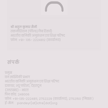
श्री अतुल कुमार सैनी
तकनीशियन (फील्ड/लैब रिसर्च)
भारतीय वानिकी अनुसंधान एवं शिक्षा परिषद
फ़ोन: +91- 135- 2224812 (कार्यालय)
संपर्क
प्रमुख
वन सांख्यिकी प्रभाग
भारतीय वानिकी अनुसंधान एवं शिक्षा परिषद
डाकघर, न्यू फॉरेस्ट, देहरादून
(उत्तराखंड) - भारत
पिन कोड: 248006
फ़ोन: +91-135-2224811, 2752229 (कार्यालय), 2752150 (निवास )
ई-मेल: pandeyr[at]icfre[dot]org