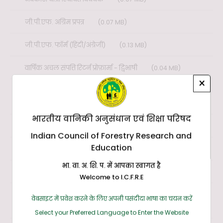
जी.पी.एफ. अग्रिम प्रपत्र
(0.07 MB)
जी.पी.एफ. फॉर्म (हिंदी/अंग्रेजी)
(0.13 MB)
वार्षिक अचल संपत्ति रिटर्न प्रोफ़ार्मा - द्विभाषी
(0.04 MB)
×
प्रतिनियुक्ति पर तैनात आईएफएस के लिए एपीएआर फॉर्म
(0.04
MB)
भारतीय वानिकी अनुसंधान एवं शिक्षा परिषद
वैज्ञानिक का एपीएआर प्रपत्र
(0.59 MB)
Indian Council of Forestry Research and
Education
पीएस/स्टेनो का एसीआर फॉर्म
(0.03 MB)
भा. वा. अ. शि. प. में आपका स्वागत है
एसओ / अवर सचिव का एसीआर प्रपत्र
(0.04 MB)
Welcome to I.C.F.R.E
तकनीकी कर्मचारियों (श्रेणी-I, II और III) के लिए एसीआर प्रपत्र
वेबसाइट में प्रवेश करने के लिए अपनी पसंदीदा भाषा का चयन करें
(0.52 MB)
Select your Preferred Language to Enter the Website