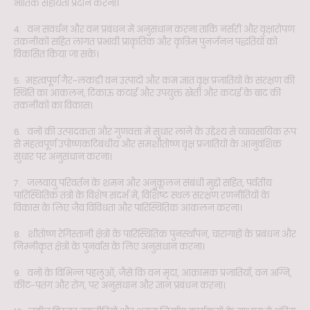
भौतिक सहायता प्रदान करना।
4. वन संवर्धन और वन प्रबंधन में अनुसंधान करना ताकि नर्सरी और वृक्षारोपण
तकनीकों सहित लागत प्रभावी प्राकृतिक और कृत्रिम पुनर्जनन पद्धतियों को
विकसित किया जा सके।
5. महत्वपूर्ण गैर-लकड़ी वन उत्पादों और कम ज्ञात वृक्ष प्रजातियों के संरक्षण की
स्थिति का आकलन, टिकाऊ कटाई और उपयुक्त खेती और कटाई के बाद की
तकनीकों का विकास।
6. वनों की उत्पादकता और गुणवत्ता में सुधार लाने के उद्देश्य से व्यावसायिक रूप
से महत्वपूर्ण उपोष्णकटिबंधीय और समशीतोष्ण वृक्ष प्रजातियों के आनुवंशिक
सुधार पर अनुसंधान करना।
7. जलवायु परिवर्तन के शमन और अनुकूलन संबंधी मुद्दों सहित, पर्वतीय
पारिस्थितिक तंत्रों के विशेष संदर्भ में, विशिष्ट स्थल संरक्षण रणनीतियों के
विकास के लिए जैव विविधता और पारिस्थितिक आकलन करना।
8. शीतोष्ण रेगिस्तानी क्षेत्रों के पारिस्थितिक पुनर्स्थापन, चारागाहों के प्रबंधन और
निम्नीकृत क्षेत्रों के पुनर्वास के लिए अनुसंधान करना।
9. वनों के विभिन्न पहलुओं, जैसे कि वन मृदा, आक्रामक प्रजातियाँ, वन अग्नि,
कीट-पतंग और रोग, पर अनुसंधान और ज्ञान प्रबंधन करना।