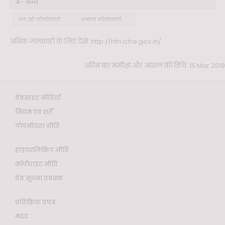
4- अन्य
चल रही परियोजनाएँ
समाप्त परियोजनाएँ
अधिक जानकारी के लिए देखें:
http://hfri.icfre.gov.in/
अंतिम बार समीक्षा और अद्यतन की तिथि: 15 Mar 2019
वेबसाइट नीतियाँ
नियम एवं शर्तें
गोपनीयता नीति
हाइपरलिंकिंग नीति
कॉपीराइट नीति
वेब सूचना प्रबंधक
प्रतिक्रिया प्रपत्र
मदद