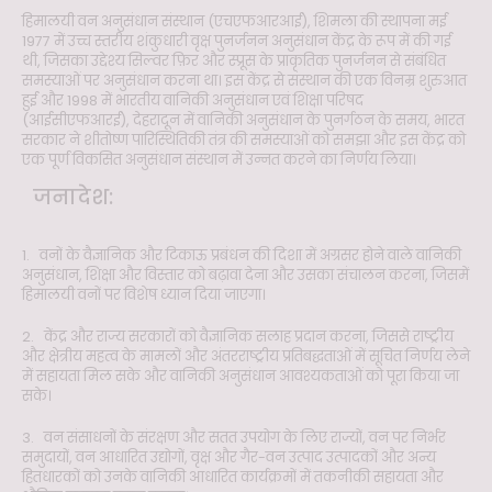
हिमालयी वन अनुसंधान संस्थान (एचएफआरआई), शिमला की स्थापना मई
1977 में उच्च स्तरीय शंकुधारी वृक्ष पुनर्जनन अनुसंधान केंद्र के रूप में की गई
थी, जिसका उद्देश्य सिल्वर फ़िर और स्प्रूस के प्राकृतिक पुनर्जनन से संबंधित
समस्याओं पर अनुसंधान करना था। इस केंद्र से संस्थान की एक विनम्र शुरुआत
हुई और 1998 में भारतीय वानिकी अनुसंधान एवं शिक्षा परिषद
(आईसीएफआरई), देहरादून में वानिकी अनुसंधान के पुनर्गठन के समय, भारत
सरकार ने शीतोष्ण पारिस्थितिकी तंत्र की समस्याओं को समझा और इस केंद्र को
एक पूर्ण विकसित अनुसंधान संस्थान में उन्नत करने का निर्णय लिया।
जनादेश:
1. वनों के वैज्ञानिक और टिकाऊ प्रबंधन की दिशा में अग्रसर होने वाले वानिकी
अनुसंधान, शिक्षा और विस्तार को बढ़ावा देना और उसका संचालन करना, जिसमें
हिमालयी वनों पर विशेष ध्यान दिया जाएगा।
2. केंद्र और राज्य सरकारों को वैज्ञानिक सलाह प्रदान करना, जिससे राष्ट्रीय
और क्षेत्रीय महत्व के मामलों और अंतरराष्ट्रीय प्रतिबद्धताओं में सूचित निर्णय लेने
में सहायता मिल सके और वानिकी अनुसंधान आवश्यकताओं को पूरा किया जा
सके।
3. वन संसाधनों के संरक्षण और सतत उपयोग के लिए राज्यों, वन पर निर्भर
समुदायों, वन आधारित उद्योगों, वृक्ष और गैर-वन उत्पाद उत्पादकों और अन्य
हितधारकों को उनके वानिकी आधारित कार्यक्रमों में तकनीकी सहायता और